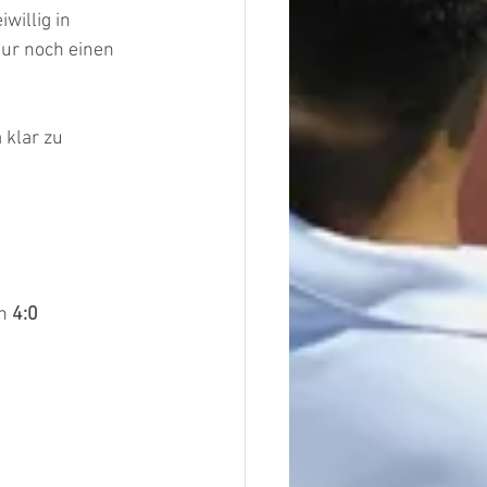
illig in 
nur noch einen 
 klar zu 
h 
4:0