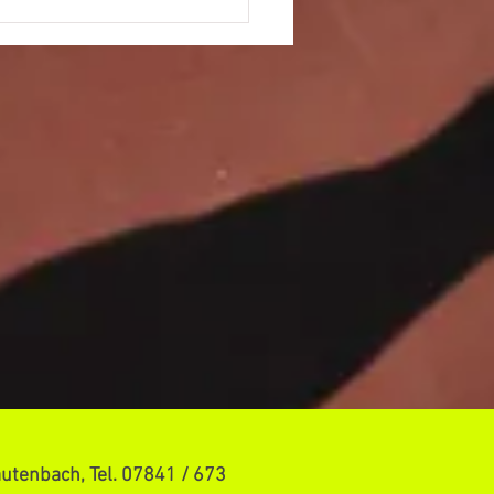
en 40 feiern
terschaft
utenbach, Tel. 07841 / 673