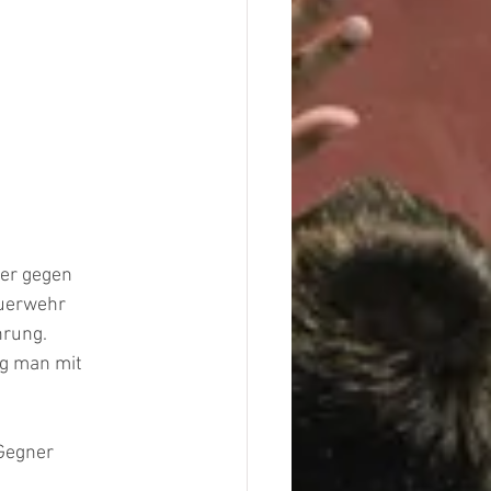
er gegen 
euerwehr
hrung.
ng man mit 
Gegner 