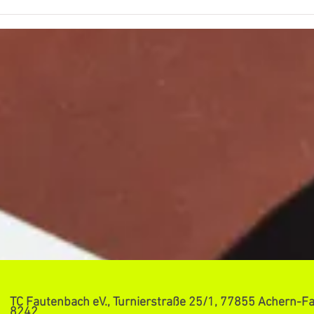
Herr
Meis
TC Fautenbach eV., Turnierstraße 25/1, 77855 Achern-Fa
8242