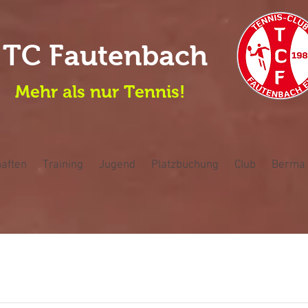
TC Fautenbach
Mehr als nur Tennis!
aften
Training
Jugend
Platzbuchung
Club
Berma 