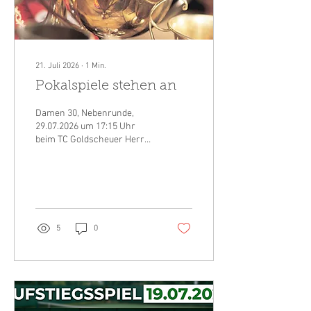
21. Juli 2026
∙
1
Min.
Pokalspiele stehen an
Damen 30, Nebenrunde,
29.07.2026 um 17:15 Uhr
beim TC Goldscheuer Herren
50, Siegerrunde, Halbfinale,
28.07.2026 um 17 Uhr beim
TC Durlach
5
0