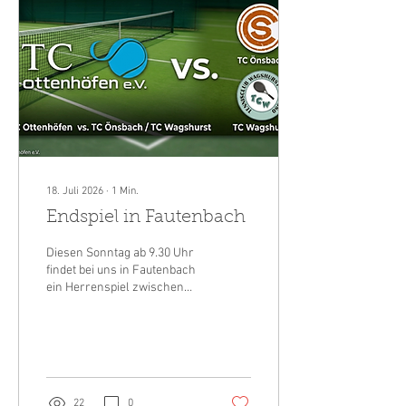
18. Juli 2026
∙
1
Min.
Endspiel in Fautenbach
Diesen Sonntag ab 9.30 Uhr
findet bei uns in Fautenbach
ein Herrenspiel zwischen
dem TC Ottenhöfen und der
TSG SC Önsbach / TC
Wagshurst statt. Da dieses
Jahr drei Mannschaften
aufsteigen wird der Sieger
der Partie aufsteigen. Wir
22
0