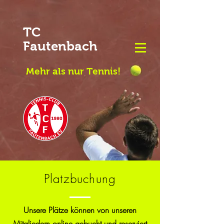
TC
Fautenbach
Mehr als nur Tennis!
Platzbuchung
Unsere Plätze können von unseren
Mitgliedern online gebucht und reserviert