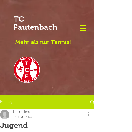
TC
Fautenbach
Mehr als nur Tennis!
Beitrag
kaiproblem
15. Okt. 2024
Jugend