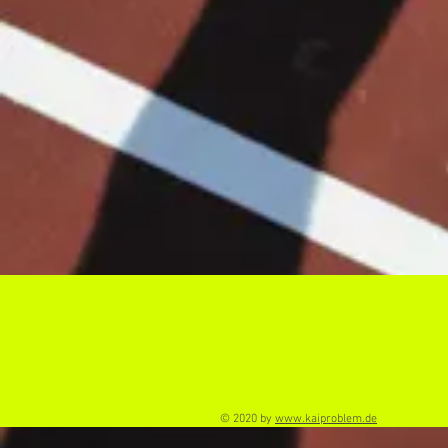
© 2020 by
www.kaiproblem.de