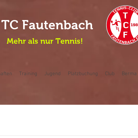
TC Fautenbach
Mehr als nur Tennis!
aften
Training
Jugend
Platzbuchung
Club
Berma 