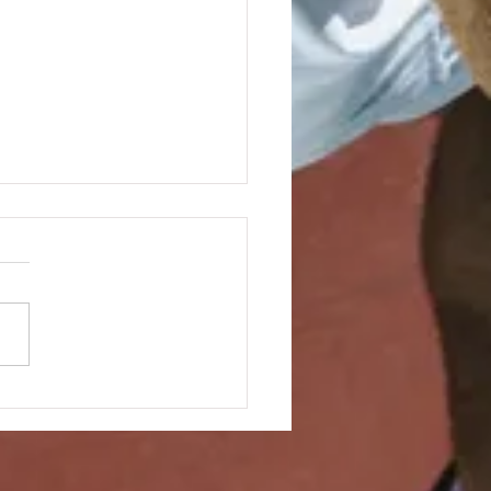
en 40 feiern
terschaft