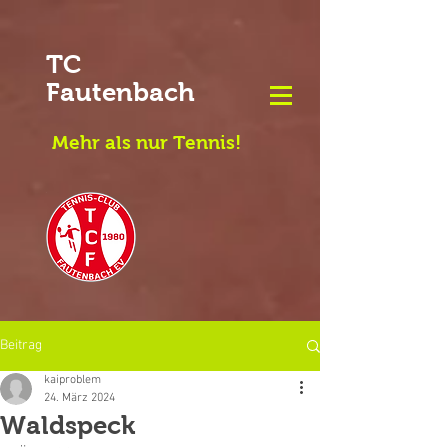
TC
Fautenbach
Mehr als nur Tennis!
Beitrag
kaiproblem
24. März 2024
Waldspeck